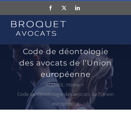
Skip
Facebook
X
LinkedIn
to
content
Code de déontologie
des avocats de l’Union
européenne
ACCUEIL:
Home
Code de déontologie des avocats de l’Union
européenne