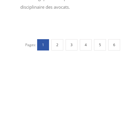
disciplinaire des avocats.
Pages:
1
2
3
4
5
6