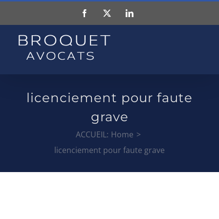
Skip
Facebook
X
LinkedIn
to
content
licenciement pour faute
grave
ACCUEIL:
Home
licenciement pour faute grave