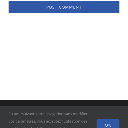
© 2010 -
2026 |
CABINET D'AVOCATS BROQUET
| Tous droits
En poursuivant votre navigation sans modifier
réservés |
Politique de confidentialité
|
Mentions légales
vos paramètres, vous acceptez l'utilisation des
OK