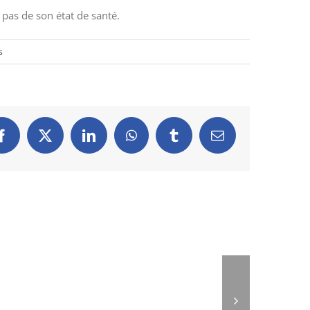
 pas de son état de santé.
s
Facebook
X
LinkedIn
WhatsApp
Tumblr
Email