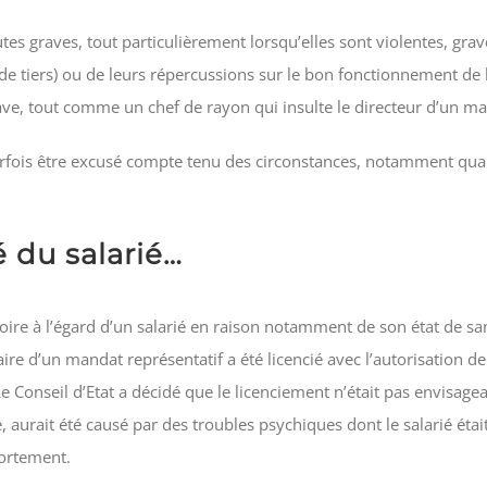
fautes graves, tout particulièrement lorsqu’elles sont violentes, g
de tiers) ou de leurs répercussions sur le bon fonctionnement de l
 grave, tout comme un chef de rayon qui insulte le directeur d’un m
rfois être excusé compte tenu des circonstances, notamment quan
é du salarié…
toire à l’égard d’un salarié en raison notamment de son état de s
laire d’un mandat représentatif a été licencié avec l’autorisation d
e Conseil d’Etat a décidé que le licenciement n’était pas envisagea
aurait été causé par des troubles psychiques dont le salarié était
portement.