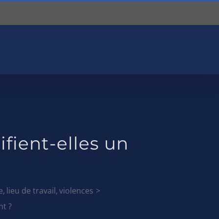
tifient-elles un
e
lieu de travail
violences
nt ?