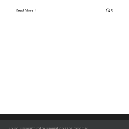
Read More
0
© 2010 -
2026 |
CABINET D'AVOCATS BROQUET
| Tous droits
En poursuivant votre navigation sans modifier