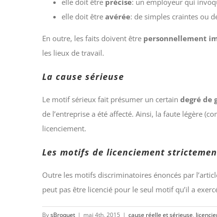
elle doit être
précise
: un employeur qui invoqu
elle doit être
avérée
: de simples craintes ou d
En outre, les faits doivent être
personnellement im
les lieux de travail.
La cause sérieuse
Le motif sérieux fait présumer un certain
degré de 
de l’entreprise a été affecté. Ainsi, la faute légère (
licenciement.
Les motifs de licenciement strictement
Outre les motifs discriminatoires énoncés par l’artic
peut pas être licencié pour le seul motif qu’il a exe
By
sBroquet
|
mai 4th, 2015
|
cause réelle et sérieuse
,
licenci