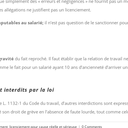
e simplement des « erreurs et négligences » ne fournit pas un mo
es allégations ne justifient pas un licenciement.
putables au salarié;
il n’est pas question de le sanctionner pou
gravité
du fait reproché. Il faut établir que la relation de travai
comme le fait pour un salarié ayant 10 ans d’ancienneté d’arriver une 
 interdits par la loi
le L. 1132-1 du Code du travail, d’autres interdictions sont expre
rcé son droit de grève en l’absence de faute lourde, tout comme ce
ement
,
licenciement pour cause réelle et sérieuse
|
0 Comments