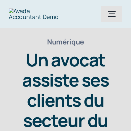
Skip
to
Togg
content
Navig
Numérique
Compétences
Un avocat
Secteurs
assiste ses
Services aux avocats
clients du
News
secteur du
PRENDRE RENDEZ-VOUS