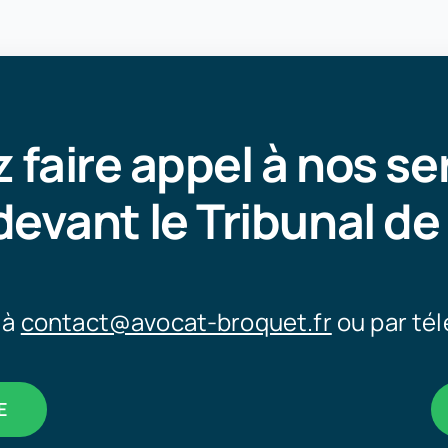
 faire appel à nos se
devant le Tribunal d
 à
contact@avocat-broquet.fr
ou par té
E