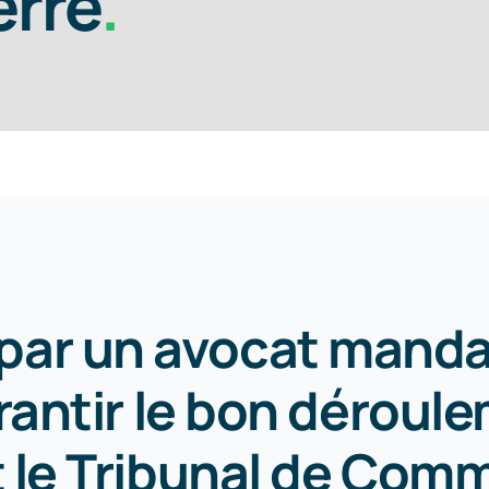
erre
.
par un avocat manda
rantir le bon déroul
 le Tribunal de Com