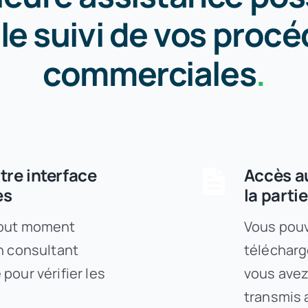
le suivi de vos proc
commerciales
.
tre interface
Accès a
es
la parti
tout moment
Vous pouv
n consultant
télécharg
pour vérifier les
vous avez
transmis a