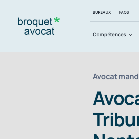
Skip
BUREAUX
FAQS
to
content
Compétences
Avocat manda
Avoca
Trib