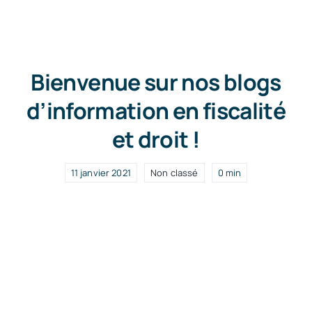
News
Bienvenue sur nos blogs
Free Consultation
d’information en fiscalité
et droit !
11 janvier 2021
Non classé
0 min