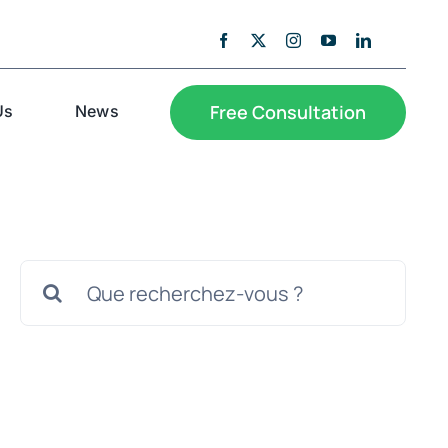
Free Consultation
Us
News
Search
for: