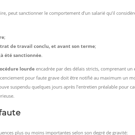
re, peut sanctionner le comportement d’un salarié qu’il considère
re
;
trat de travail conclu, et avant son terme
;
jà été sanctionnée
.
océdure lourde
encadrée par des délais stricts, comprenant un en
licenciement pour faute grave doit être notifié au maximum un mo
rouve suspendu quelques jours après l’entretien préalable pour cau
érieuse.
faute
uences plus ou moins importantes selon son degré de gravité: