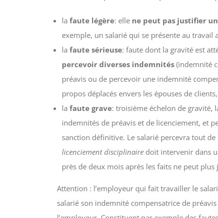
la
faute légère
: elle
ne peut pas justifier u
exemple, un salarié qui se présente au travai
la
faute sérieuse
: faute dont la gravité est a
percevoir diverses indemnités
(indemnité c
préavis ou de percevoir une indemnité compensa
propos déplacés envers les épouses de clients
la
faute grave
: troisième échelon de gravité, 
indemnités de préavis et de licenciement, et peu
sanction définitive. Le salarié percevra tout
licenciement disciplinaire
doit intervenir dans u
près de deux mois après les faits ne peut plus j
Attention : l’employeur qui fait travailler le sa
salarié son indemnité compensatrice de préavis 
l’employeur. Constituent par exemple des fautes g