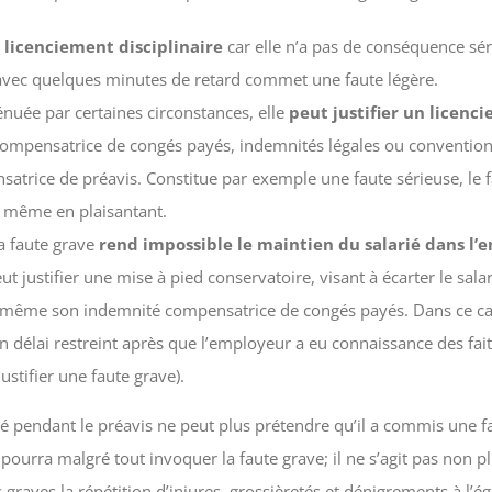
n licenciement disciplinaire
car elle n’a pas de conséquence sér
l avec quelques minutes de retard commet une faute légère.
tténuée par certaines circonstances, elle
peut justifier un licenc
ompensatrice de congés payés, indemnités légales ou conventionne
trice de préavis. Constitue par exemple une faute sérieuse, le f
, même en plaisantant.
la faute grave
rend impossible le maintien du salarié dans l’e
t justifier une mise à pied conservatoire, visant à écarter le salar
 de même son indemnité compensatrice de congés payés. Dans ce cas
n délai restreint après que l’employeur a eu connaissance des faits
ustifier une faute grave).
larié pendant le préavis ne peut plus prétendre qu’il a commis une
pourra malgré tout invoquer la faute grave; il ne s’agit pas no
raves la répétition d’injures, grossièretés et dénigrements à l’éga