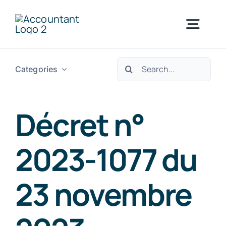
Skip
to
Togg
content
Navig
Search
Categories
Home
for:
Services
Décret n°
Industries
2023-1077 du
23 novembre
Resources
About Us