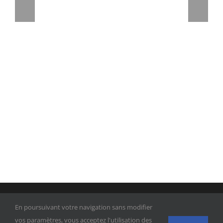
© 2010 -
2026 |
CABINET D'AVOCATS BROQUET
| Tous droits
En poursuivant votre navigation sans modifier
réservés |
Politique de confidentialité
|
Mentions légales
vos paramètres, vous acceptez l'utilisation des