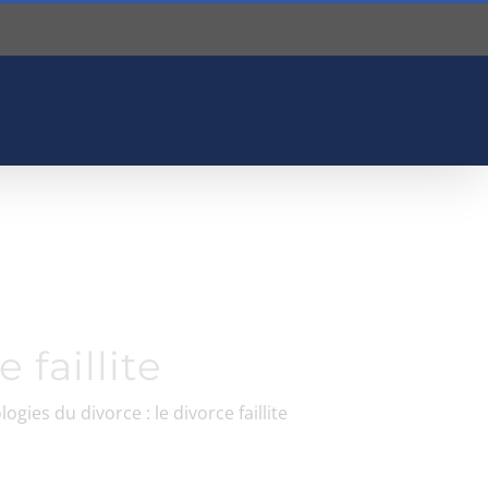
 faillite
logies du divorce : le divorce faillite