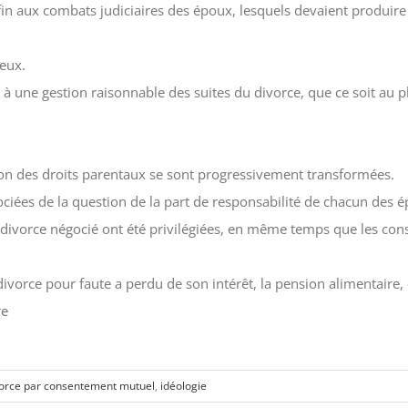
 fin aux combats judiciaires des époux, lesquels devaient produir
 eux.
nir à une gestion raisonnable des suites du divorce, que ce soit a
tion des droits parentaux se sont progressivement transformées.
sociées de la question de la part de responsabilité de chacun des 
 divorce négocié ont été privilégiées, en même temps que les con
divorce pour faute a perdu de son intérêt, la pension alimentaire
re
vorce par consentement mutuel
,
idéologie