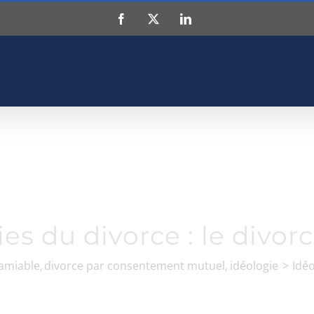
Facebook
X
LinkedIn
es du divorce : le divorce
 amiable
divorce par consentement mutuel
idéologie
Idéo